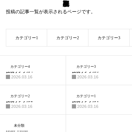
製麺のこだわり
投稿の記事一覧が表示されるページです。
製麺工程
通販・ギフト(公式ストア)
カテゴリー1
カテゴリー2
カテゴリー3
工場のご案内
会社案内
カテゴリー4
カテゴリー3
投稿サンプル4
投稿サンプル3
採用情報
2026.03.16
2026.03.16
お知らせ
カテゴリー2
カテゴリー1
投稿サンプル2
投稿サンプル1
2026.03.16
2026.03.16
お問い合わせ
未分類
Hello world!