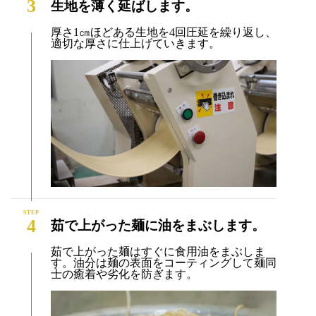
3
生地を薄く延ばします。
厚さ1㎝ほどある生地を4回圧延を繰り返し、
適切な厚さに仕上げていきます。
4
茹で上がった麺に油をまぶします。
茹で上がった麺はすぐに食用油をまぶしま
す。油分は麺の表面をコーティングして麺同
士の癒着や劣化を防ぎます。