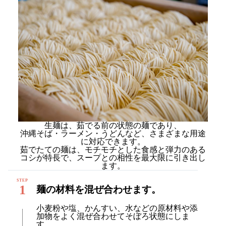
生麺は、茹でる前の状態の麺であり、
沖縄そば・ラーメン・うどんなど、さまざまな用途
に対応できます。
茹でたての麺は、モチモチとした食感と弾力のある
コシが特長で、スープとの相性を最大限に引き出し
ます。
1
麺の材料を混ぜ合わせます。
小麦粉や塩、かんすい、水などの原材料や添
加物をよく混ぜ合わせてそぼろ状態にしま
す。