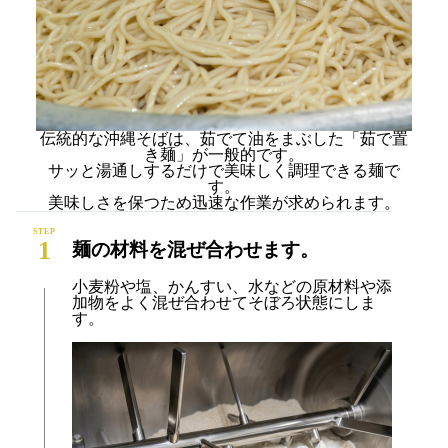
098-946-7267
伝統的な沖縄そばは、茹でて油をまぶした「茹で置
き麺」が一般的です。
サッと湯通しするだけで美味しく調理できる麺で
す。
美味しさを保つため迅速な作業が求められます。
1
麺の材料を混ぜ合わせます。
小麦粉や塩、かんすい、水などの原材料や添
加物をよく混ぜ合わせてそぼろ状態にしま
す。