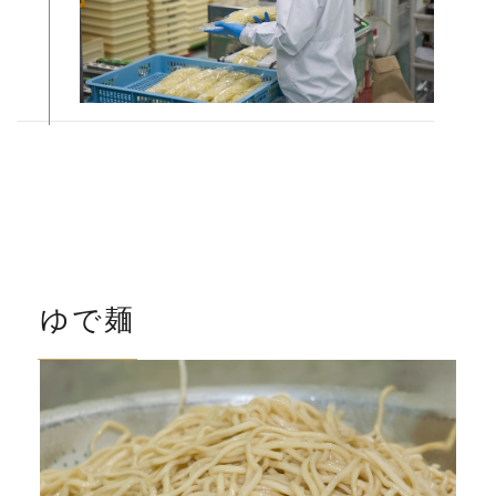
業務店様・小売店様
製麺のこだわり
製麺工程
通販・ギフト(公式ストア)
工場のご案内
会社案内
ゆで麺
採用情報
お知らせ
お問い合わせ